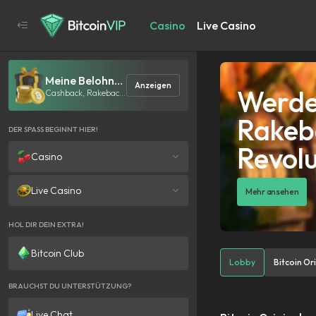
Casino
Live Casino
Meine Belohnungen
Anzeigen
Werde 
Cashback, Rakeback, Boni...
Rakeb
DER SPASS BEGINNT HIER!
Revolu
Casino
Live Casino
Mehr ansehen
HOL DIR DEIN EXTRA!
Bitcoin Club
Lobby
Bitcoin Or
BRAUCHST DU UNTERSTÜTZUNG?
Live Chat