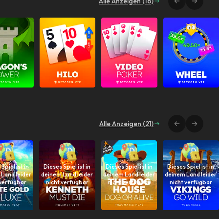
Alle Anzeigen
(16)
Alle Anzeigen
(21)
Spiel ist in
Dieses Spiel ist in
Dieses Spiel ist in
Dieses Spiel ist in
Land leider
deinem Land leider
deinem Land leider
deinem Land leider
 verfügbar
nicht verfügbar
nicht verfügbar
nicht verfügbar