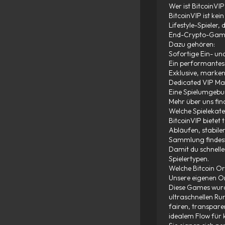
Wer ist BitcoinVI
BitcoinVIP ist ke
Lifestyle-Spieler,
End-Crypto-Gami
Dazu gehören:
Sofortige Ein- u
Ein performantes
Exklusive, marke
Dedicated VIP Ma
Eine Spielumgebung
Mehr über uns fin
Welche Spielekate
BitcoinVIP bietet
Abläufen, stabile
Sammlung findest
Damit du schneller
Spielertypen.
Welche Bitcoin Ori
Unsere eigenen Or
Diese Games wurd
ultraschnellen Ru
fairen, transpar
idealem Flow für 