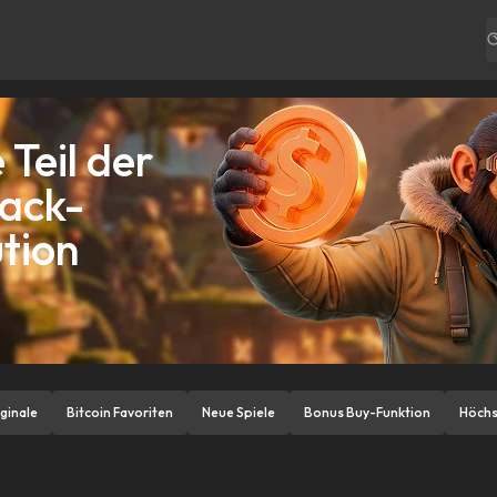
Teil der
ack-
tion
iginale
Bitcoin Favoriten
Neue Spiele
Bonus Buy-Funktion
Höchs