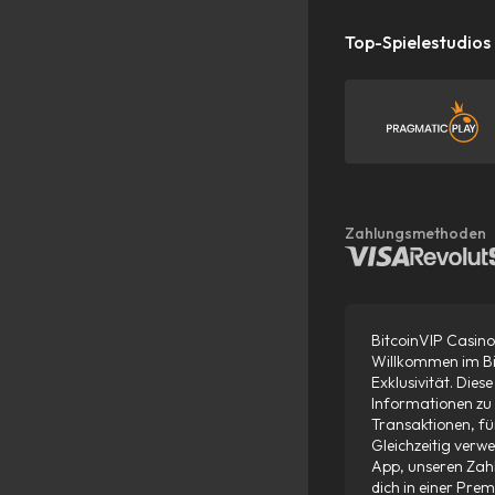
Top-Spielestudios
Zahlungsmethoden
BitcoinVIP Casino
Willkommen im Bit
Exklusivität. Dies
Informationen zu 
Transaktionen, für
Gleichzeitig verw
App, unseren Zahl
dich in einer Pr