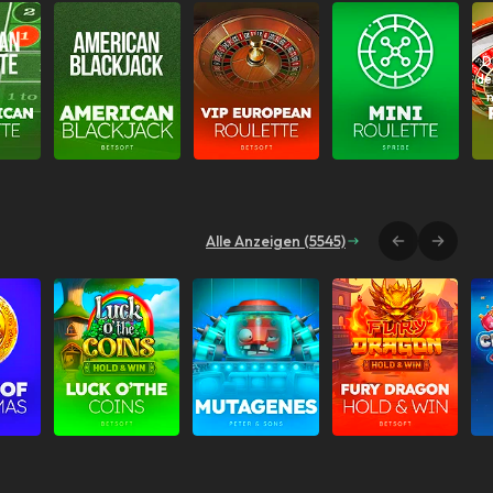
Di
de
Alle Anzeigen
(5545)