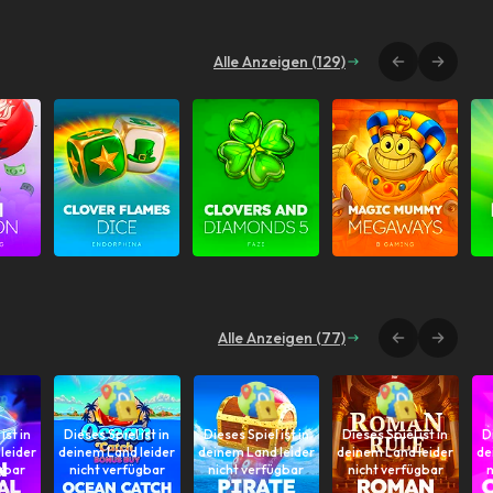
Alle Anzeigen
(129)
Alle Anzeigen
(77)
ist in
Dieses Spiel ist in
Dieses Spiel ist in
Dieses Spiel ist in
Di
leider
deinem Land leider
deinem Land leider
deinem Land leider
de
ügbar
nicht verfügbar
nicht verfügbar
nicht verfügbar