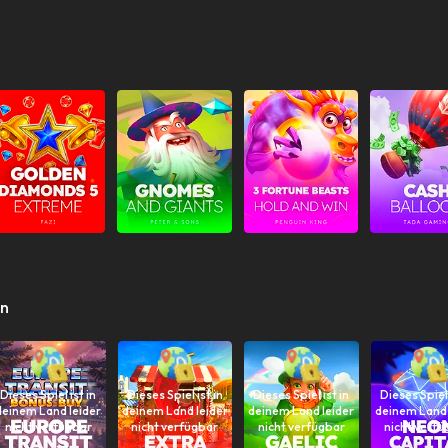
on
Dieses Spiel ist in
Dieses Spiel ist in
Dieses Spiel ist in
Dieses Spiel 
deinem Land leider
deinem Land leider
deinem Land leider
deinem Land 
nicht verfügbar
nicht verfügbar
nicht verfügbar
nicht verf