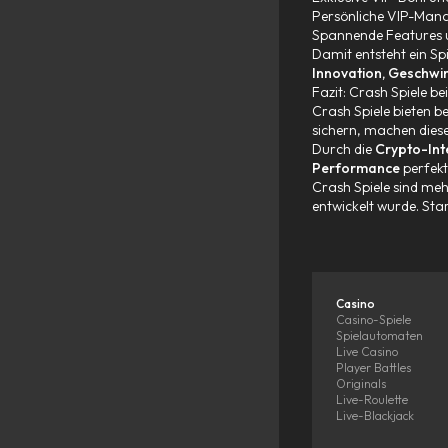
Persönliche VIP-Man
Spannende Features un
Damit entsteht ein Spi
Innovation, Geschwi
Fazit: Crash Spiele be
Crash Spiele bieten b
sichern, machen diese
Durch die
Crypto-Int
Performance
perfekt
Crash Spiele sind mehr
entwickelt wurde. Sta
Casino
Casino-Spiele
Spielautomaten
Live Casino
Player Battles
Originals
Live-Roulette
Live-Blackjack