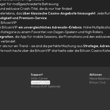
ager für maßgeschneiderte Betreuung
d exklusive Crash-Titel, die du nur hier findest
elerlebnis, das
über klassische Casino-Angebote hinausgeht
. Jede Ru
ndigkeit und Premium-Service
.
i BitcoinVIP
ei BitcoinVIP
ein unvergleichliches Adrenalin-Erlebnis
. Hohe Multiplikat
 Kategorie zu einem Favoriten von Degen-Spielern und High Rollers.
egration
, die
App
für mobile Sessions, die
Promotions
und den exklusiv
 verbindet.
 als nur ein Trend – sie sind die perfekte Mischung aus
Strategie, Adren
rte noch heute über die
BitcoinVIP
startseite oder die
Bitcoin Casino Kate
Support
Aktionen
Hilfe-Center
Meine Belohnu
Support-Chat
Bitcoin Club
Ansvarsfullt Spelande