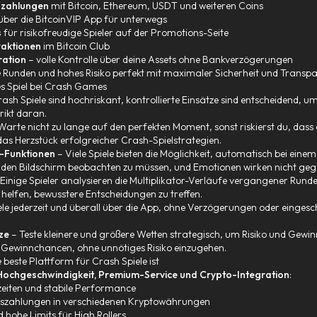
uszahlungen
mit Bitcoin, Ethereum, USDT und weiteren Coins
über die
BitcoinVIP App
für unterwegs
s
für risikofreudige Spieler auf der
Promotions-Seite
raktionen
im
Bitcoin Club
ration
– volle Kontrolle über deine Assets ohne Bankverzögerungen
le Runden und hohes Risiko perfekt mit maximaler Sicherheit und Transp
es Spiel bei Crash Games
rash Spiele sind hochriskant, kontrollierte Einsätze sind entscheidend, u
trikt daran.
Warte nicht zu lange auf den perfekten Moment, sonst riskierst du, dass de
as Herzstück erfolgreicher Crash-Spielstrategien.
-Funktionen
– Viele Spiele bieten die Möglichkeit, automatisch bei ein
g den Bildschirm beobachten zu müssen, und Emotionen wirken nicht geg
Einige Spieler analysieren die Multiplikator-Verläufe vergangener Run
helfen, bewusstere Entscheidungen zu treffen.
ele jederzeit und überall über die App, ohne Verzögerungen oder eingesc
tze
– Teste kleinere und größere Wetten strategisch, um Risiko und Gewi
 Gewinnchancen, ohne unnötiges Risiko einzugehen.
beste Plattform für Crash Spiele ist
Hochgeschwindigkeit, Premium-Service und Crypto-Integration
:
zeiten und stabile Performance
uszahlungen in verschiedenen Kryptowährungen
 hohe Limits für High Rollers