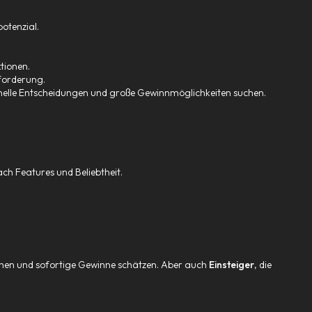
otenzial.
tionen.
forderung.
hnelle Entscheidungen und große Gewinnmöglichkeiten suchen.
nach Features und Beliebtheit.
ionen und sofortige Gewinne schätzen. Aber auch
Einsteiger
, die