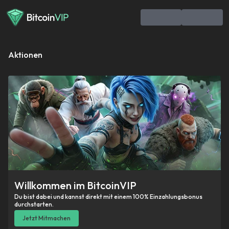
Einloggen
Anmelden
Aktionen
Willkommen im BitcoinVIP
Du bist dabei und kannst direkt mit einem 100% Einzahlungsbonus
durchstarten.
Jetzt Mitmachen