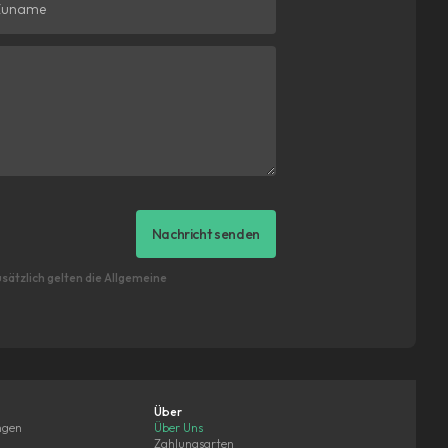
 Zuname
Nachricht senden
sätzlich gelten die
Allgemeine
Über
ngen
Über Uns
Zahlungsarten