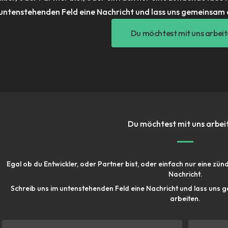
untenstehenden Feld eine Nachricht und lass uns gemeinsam
Du möchtest mit uns arbei
Du möchtest mit uns arbei
Egal ob du Entwickler, oder Partner bist, oder einfach nur eine zü
Nachricht.
Schreib uns im untenstehenden Feld eine Nachricht und lass un
arbeiten.