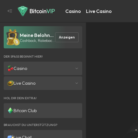
Casino
Live Casino
Meine Belohnungen
Anzeigen
Cashback, Rakeback, Boni...
DER SPASS BEGINNT HIER!
Casino
Live Casino
HOL DIR DEIN EXTRA!
Bitcoin Club
BRAUCHST DU UNTERSTÜTZUNG?
Live Chat