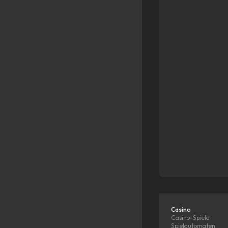
Casino
Casino-Spiele
Spielautomaten