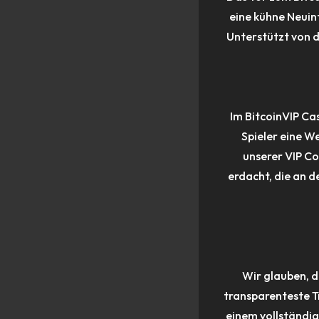
eine kühne Neuin
Unterstützt von d
Im BitcoinVIP Cas
Spieler eine W
unserer VIP Co
erdacht, die an de
Wir glauben, d
transparenteste 
einem vollständig