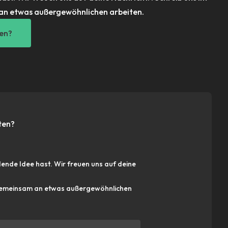
 an etwas außergewöhnlichen arbeiten.
ten?
ten?
ndende Idee hast. Wir freuen uns auf deine
s gemeinsam an etwas außergewöhnlichen