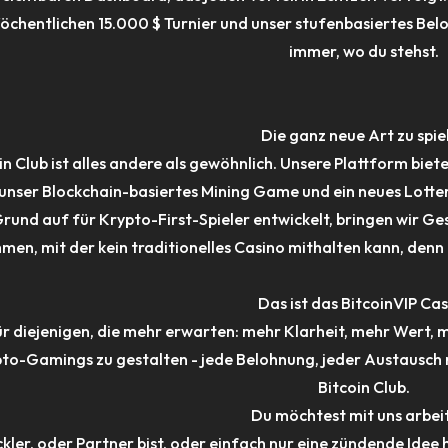
öchentlichen 15.000 $ Turnier
und unser stufenbasiertes Belo
immer, wo du stehst.
Die ganz neue Art zu spie
in Club ist alles andere als gewöhnlich. Unsere Plattform bie
, unser Blockchain-basiertes Mining Game und ein neues Lotte
Grund auf für Krypto-First-Spieler entwickelt, bringen wir Ge
en, mit der kein traditionelles Casino mithalten kann, denn h
Das ist das BitcoinVIP Ca
ür diejenigen, die mehr erwarten: mehr Klarheit, mehr Wert, m
to-Gamings zu gestalten - jede Belohnung, jeder Austausch mi
Bitcoin Club.
Du möchtest mit uns arbei
kler, oder Partner bist, oder einfach nur eine zündende Idee h