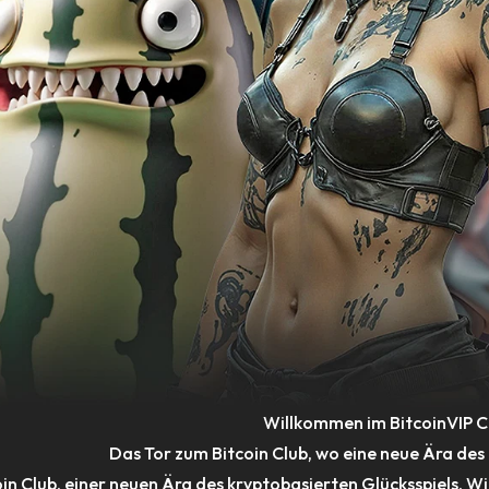
Willkommen im BitcoinVIP C
Das Tor zum Bitcoin Club, wo eine neue Ära de
n Club, einer neuen Ära des kryptobasierten Glücksspiels. Wir 