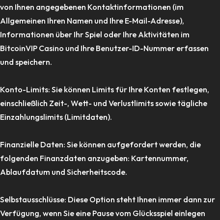
von Ihnen angegebenen Kontaktinformationen (im
Allgemeinen Ihren Namen und Ihre E-Mail-Adresse),
Informationen über Ihr Spiel oder Ihre Aktivitäten im
BitcoinVIP Casino und Ihre Benutzer-ID-Nummer erfassen
und speichern.
Konto-Limits: Sie können Limits für Ihre Konten festlegen,
einschließlich Zeit-, Wett- und Verlustlimits sowie tägliche
Einzahlungslimits (Limitdaten).
Finanzielle Daten: Sie können aufgefordert werden, die
folgenden Finanzdaten anzugeben: Kartennummer,
Ablaufdatum und Sicherheitscode.
Selbstausschlüsse: Diese Option steht Ihnen immer dann zur
Verfügung, wenn Sie eine Pause vom Glücksspiel einlegen