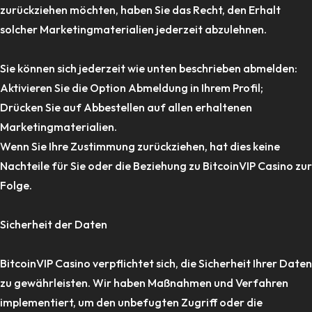
zurückziehen möchten, haben Sie das Recht, den Erhalt
solcher Marketingmaterialien jederzeit abzulehnen.
Sie können sich jederzeit wie unten beschrieben abmelden:
Aktivieren Sie die Option Abmeldung in Ihrem Profil;
Drücken Sie auf Abbestellen auf allen erhaltenen
Marketingmaterialien.
Wenn Sie Ihre Zustimmung zurückziehen, hat dies keine
Nachteile für Sie oder die Beziehung zu BitcoinVIP Casino zur
Folge.
Sicherheit der Daten
BitcoinVIP Casino verpflichtet sich, die Sicherheit Ihrer Daten
zu gewährleisten. Wir haben Maßnahmen und Verfahren
implementiert, um den unbefugten Zugriff oder die