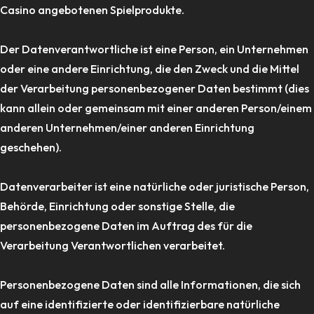
Casino angebotenen Spielprodukte.
Der Datenverantwortliche ist eine Person, ein Unternehmen
oder eine andere Einrichtung, die den Zweck und die Mittel
der Verarbeitung personenbezogener Daten bestimmt (dies
kann allein oder gemeinsam mit einer anderen Person/einem
anderen Unternehmen/einer anderen Einrichtung
geschehen).
Datenverarbeiter ist eine natürliche oder juristische Person,
Behörde, Einrichtung oder sonstige Stelle, die
personenbezogene Daten im Auftrag des für die
Verarbeitung Verantwortlichen verarbeitet.
Personenbezogene Daten sind alle Informationen, die sich
auf eine identifizierte oder identifizierbare natürliche