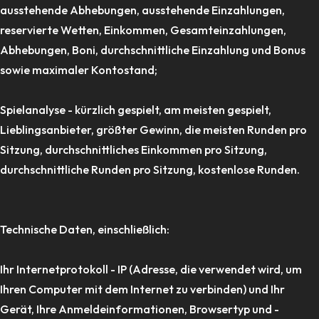
ausstehende Abhebungen, ausstehende Einzahlungen,
reservierte Wetten, Einkommen, Gesamteinzahlungen,
Abhebungen, Boni, durchschnittliche Einzahlung und Bonus
sowie maximaler Kontostand;
Spielanalyse - kürzlich gespielt, am meisten gespielt,
Lieblingsanbieter, größter Gewinn, die meisten Runden pro
Sitzung, durchschnittliches Einkommen pro Sitzung,
durchschnittliche Runden pro Sitzung, kostenlose Runden.
Technische Daten, einschließlich:
Ihr Internetprotokoll - IP (Adresse, die verwendet wird, um
Ihren Computer mit dem Internet zu verbinden) und Ihr
Gerät, Ihre Anmeldeinformationen, Browsertyp und -