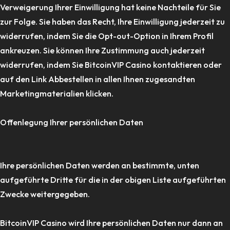
Verweigerung Ihrer Einwilligung hat keine Nachteile für Sie
zur Folge. Sie haben das Recht, Ihre Einwilligung jederzeit zu
widerrufen, indem Sie die Opt-out-Option in Ihrem Profil
ankreuzen. Sie können Ihre Zustimmung auch jederzeit
widerrufen, indem Sie BitcoinVIP Casino kontaktieren oder
auf den Link Abbestellen in allen Ihnen zugesandten
Marketingmaterialien klicken.
Offenlegung Ihrer persönlichen Daten
Ihre persönlichen Daten werden an bestimmte, unten
aufgeführte Dritte für die in der obigen Liste aufgeführten
Zwecke weitergegeben.
BitcoinVIP Casino wird Ihre persönlichen Daten nur dann an