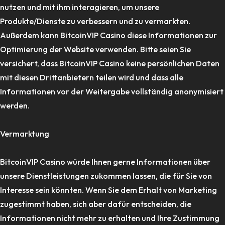
nutzen und mit ihm interagieren, um unsere
Produkte/Dienste zu verbessern und zu vermarkten.
Außerdem kann BitcoinVIP Casino diese Informationen zur
Optimierung der Website verwenden. Bitte seien Sie
versichert, dass BitcoinVIP Casino keine persönlichen Daten
mit diesen Drittanbietern teilen wird und dass alle
Informationen vor der Weitergabe vollständig anonymisiert
werden.
Vermarktung
BitcoinVIP Casino würde Ihnen gerne Informationen über
unsere Dienstleistungen zukommen lassen, die für Sie von
Interesse sein könnten. Wenn Sie dem Erhalt von Marketing
zugestimmt haben, sich aber dafür entscheiden, die
Informationen nicht mehr zu erhalten und Ihre Zustimmung