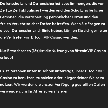
Datenschutz- und Datensicherheitsbestimmungen, die von
Zeit zu Zeit aktualisiert werden und den Schutz natürlicher
Personen, die Verarbeitung persönlicher Daten und den
freien Verkehr solcher Daten betreffen. Wenn Sie Fragen zu
dieser Datenschutzrichtlinie haben, können Sie sich gerne an
die Vertreter von BitcoinVIP Casino wenden.
Nur Erwachsenen (18+) ist die Nutzung von BitcoinVIP Casino
erlaubt
Es ist Personen unter 18 Jahren untersagt, unser BitcoinVIP
Casino zu benutzen, zu spielen oder in irgendeiner Weise zu
nutzen. Wir werden die uns zur Verfügung gestellten Daten
verwenden, um Ihr Alter zu verifizieren.