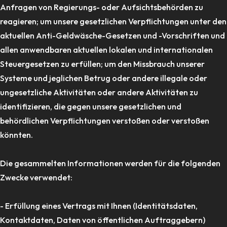
Anfragen von Regierungs- oder Aufsichtsbehörden zu
reagieren; um unsere gesetzlichen Verpflichtungen unter den
aktuellen Anti-Geldwäsche-Gesetzen und -Vorschriften und
allen anwendbaren aktuellen lokalen und internationalen
Steuergesetzen zu erfüllen; um den Missbrauch unserer
Systeme und jeglichen Betrug oder andere illegale oder
ungesetzliche Aktivitäten oder andere Aktivitäten zu
identifizieren, die gegen unsere gesetzlichen und
behördlichen Verpflichtungen verstoßen oder verstoßen
könnten.
Die gesammelten Informationen werden für die folgenden
Zwecke verwendet:
- Erfüllung eines Vertrags mit Ihnen (Identitätsdaten,
Kontaktdaten, Daten von öffentlichen Auftraggebern)