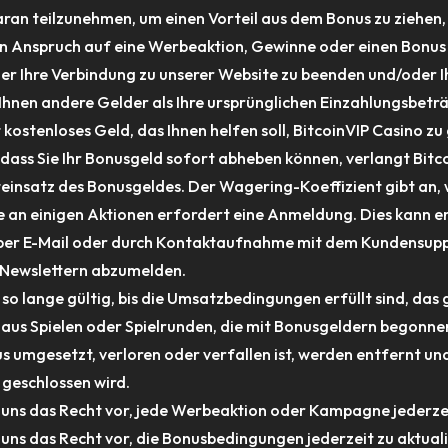
ran teilzunehmen, um einen Vorteil aus dem Bonus zu ziehen,
ren Anspruch auf eine Werbeaktion, Gewinne oder einen Bonus
er Ihre Verbindung zu unserer Website zu beenden und/oder I
, Ihnen andere Gelder als Ihre ursprünglichen Einzahlungsbetr
t kostenloses Geld, das Ihnen helfen soll, BitcoinVIP Casino 
dass Sie Ihr Bonusgeld sofort abheben können, verlangt Bitc
insatz des Bonusgeldes. Der Wagering-Koeffizient gibt an, 
 an einigen Aktionen erfordert eine Anmeldung. Dies kann en
per E-Mail oder durch Kontaktaufnahme mit dem Kundensupport
-Newslettern abzumelden.
 so lange gültig, bis die Umsatzbedingungen erfüllt sind, das
aus Spielen oder Spielrunden, die mit Bonusgeldern begonne
 umgesetzt, verloren oder verfallen ist, werden entfernt un
geschlossen wird.
n uns das Recht vor, jede Werbeaktion oder Kampagne jederze
 uns das Recht vor, die Bonusbedingungen jederzeit zu aktuali