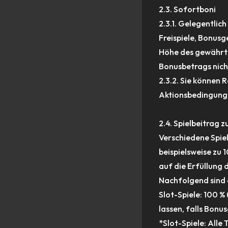
2.3. Sofortboni
2.3.1. Gelegentli
Freispiele, Bonusg
Höhe des gewährte
Bonusbetrags nich
2.3.2. Sie können 
Aktionsbedingunge
2.4. Spielbeitrag
Verschiedene Spie
beispielsweise zu 
auf die Erfüllung
Nachfolgend sind 
Slot-Spiele: 100 %
lassen, falls Bonu
*Slot-Spiele: Alle