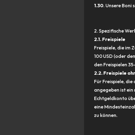
1.30
. Unsere Boni 
2. Spezifische We
2.1. Freispiele
Freispiele, die i
100 USD (oder dem
den Freispielen 3
2.2. Freispiele o
Für Freispiele, di
angegeben ist ein
Echtgeldkonto übe
eine Mindesteinza
zu können.