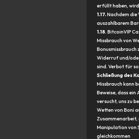
erfüllt haben, wir
1.17.
Nachdem die W
auszahlbarem Barg
1.18
. BitcoinVIP C
Missbrauch von We
Bonusmissbrauch zu
Widerruf und/oder
sind. Verbot für so
Schließung des K
Missbrauch kann b
Beweise, dass ein
versucht, uns zu b
Wetten von Boni a
Zusammenarbeit, 
Manipulation von 
gleichkommen