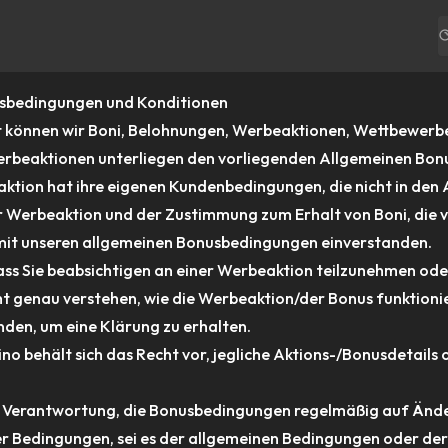
usbedingungen und Konditionen
eit können wir Boni, Belohnungen, Werbeaktionen, Wettbewe
erbeaktionen unterliegen den vorliegenden Allgemeinen Bo
aktion hat ihre eigenen Kundenbedingungen, die nicht in den
r Werbeaktion und der Zustimmung zum Erhalt von Boni, die v
mit unseren allgemeinen Bonusbedingungen einverstanden.
 dass Sie beabsichtigen an einer Werbeaktion teilzunehmen o
ht genau verstehen, wie die Werbeaktion/der Bonus funktionier
den, um eine Klärung zu erhalten.
ino behält sich das Recht vor, jegliche Aktions-/Bonusdetail
hrer Verantwortung, die Bonusbedingungen regelmäßig auf Änd
r Bedingungen, sei es der allgemeinen Bedingungen oder der