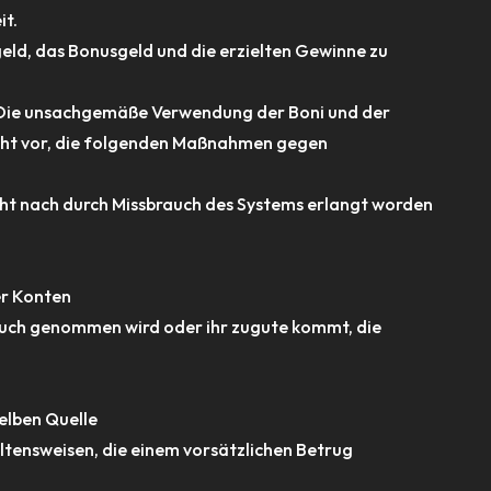
it.
ld, das Bonusgeld und die erzielten Gewinne zu
ht. Die unsachgemäße Verwendung der Boni und der
echt vor, die folgenden Maßnahmen gegen
ht nach durch Missbrauch des Systems erlangt worden
er Konten
ruch genommen wird oder ihr zugute kommt, die
elben Quelle
tensweisen, die einem vorsätzlichen Betrug