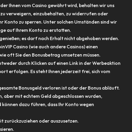
 der Ihnen vom Casino gewährt wird, behalten wir uns
 zu verweigern, einzubehalten, zu widerrufen oder
hr Konto zu sperren. Unter solchen Umständen sind wir
äge auf Ihrem Konto zu erstatten.
zu genießen; es darf nach Erhalt nicht abgehoben werden.
oinVIP Casino (wie auch andere Casinos) einen
wie oft Sie den Bonusbetrag umsetzen müssen.
tweder durch Klicken auf einen Link in der Werbeaktion
 erfolgen. Es steht Ihnen jederzeit frei, sich vom
 gesamte Bonusgeld verloren ist oder der Bonus abläuft.
n, aber mit echtem Geld abgeschlossen wurden,
d können dazu führen, dass Ihr Konto wegen
it zurückzuziehen oder auszusetzen.
sieren.