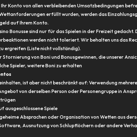
d Ihr Konto von allen verbleibenden Umsatzbedingungen befre
ettanforderungen erfüllt wurden, werden das Einzahlungsge
eld auf Ihrem Konto.
asino Bonusse sind nur für das Spielen in der Freizeit gedac
rbeaktionen werden nicht toleriert. Wir behalten uns das R
 ergreifen (Liste nicht vollständig).
 Stornierung von Boni und Bonusgewinnen, die unserer Ansic
lche Spieler, weitere Boni zu erhalten
ontos
einhalten, ist aber nicht beschränkt auf: Verwendung mehrer
 Angebot von derselben Person oder Personengruppe in Ansp
etrügen
uf ausgeschlossene Spiele
geheime Absprachen oder Organisation von Wetten aus ders
Software, Ausnutzung von Schlupflöchern oder andere Verhal