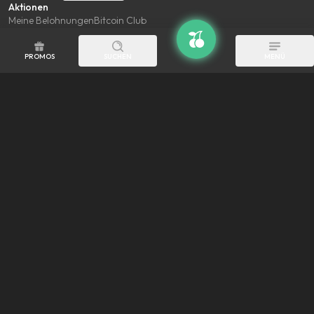
Aktionen
Meine Belohnungen
Bitcoin Club
Über
Über Uns
Zahlungsarten
Datenschutzrichtlinie
PROMOS
SUCHEN
MENÜ
Allgemeine Geschäftsbedingungen
Bonus Bedingungen
Tritt der Community bei
Diese Website ist lizenziert unter
Blingtech Limited
, einem Unternehmen, das gemäß
den Gesetzen von Saint Lucia gegründet wurde, mit der Registrierungsnummer
2023-00613
. Blingtech Limited ist lizenziert und reguliert gemäß einer Client
Provider Authorization mit der Nummer 0000017, ausgestellt am 22.08.2024
von der Tobique Gaming Commission.
Glücksspiel kann süchtig machen bitte spielen Sie verantwortungsbewusst. Hilfe
finden Sie auf unserer Seite für
verantwortungsbewusstes
Spielen. Glücksspiel von
Minderjährigen ist strafbar. 18+
bitcoincasino.vip
© Copyright 2025.