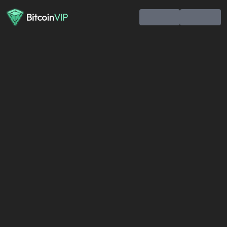
Einloggen
Anmelden