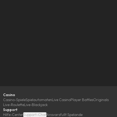
Casino
Casino-Spiele
Spielautomaten
Live Casino
Player Battles
Originals
Live-Roulette
Live-Blackjack
Support
Hilfe-Center
Support-Chat
Ansvarsfullt Spelande