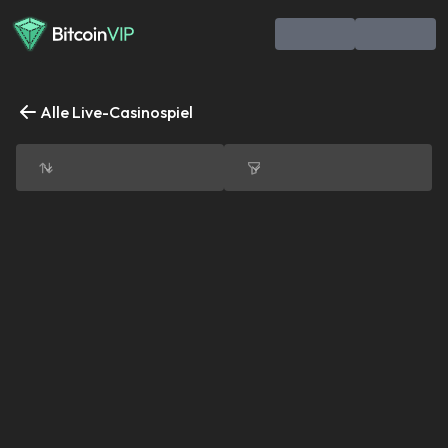
Einloggen
Anmelden
Alle Live-Casinospiel