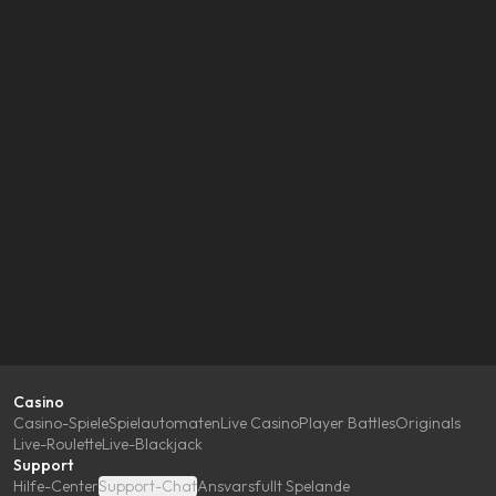
Casino
Casino-Spiele
Spielautomaten
Live Casino
Player Battles
Originals
Live-Roulette
Live-Blackjack
Support
Hilfe-Center
Support-Chat
Ansvarsfullt Spelande