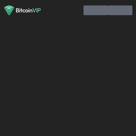
Einloggen
Anmelden