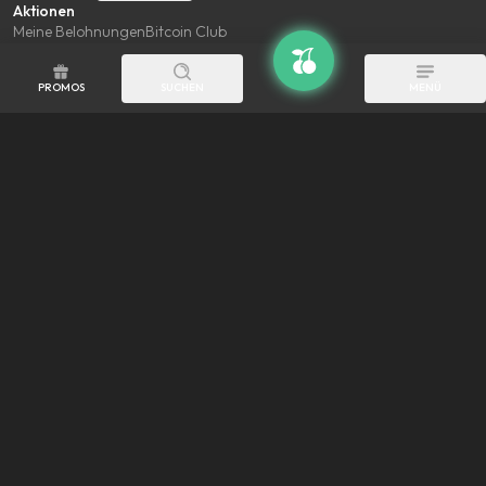
Aktionen
Meine Belohnungen
Bitcoin Club
Über
Über Uns
Zahlungsarten
Datenschutzrichtlinie
PROMOS
SUCHEN
MENÜ
Allgemeine Geschäftsbedingungen
Bonus Bedingungen
Tritt der Community bei
Diese Website ist lizenziert unter
Blingtech Limited
, einem Unternehmen, das gemäß
den Gesetzen von Saint Lucia gegründet wurde, mit der Registrierungsnummer
2023-00613
. Blingtech Limited ist lizenziert und reguliert gemäß einer Client
Provider Authorization mit der Nummer 0000017, ausgestellt am 22.08.2024
von der Tobique Gaming Commission.
Glücksspiel kann süchtig machen bitte spielen Sie verantwortungsbewusst. Hilfe
finden Sie auf unserer Seite für
verantwortungsbewusstes
Spielen. Glücksspiel von
Minderjährigen ist strafbar. 18+
bitcoincasino.vip
© Copyright 2025.