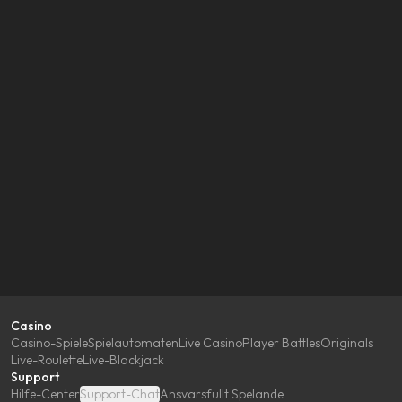
Casino
Casino-Spiele
Spielautomaten
Live Casino
Player Battles
Originals
Live-Roulette
Live-Blackjack
Support
Hilfe-Center
Support-Chat
Ansvarsfullt Spelande