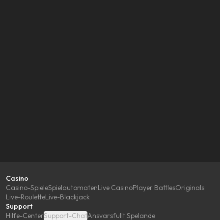
Casino
Casino-Spiele
Spielautomaten
Live Casino
Player Battles
Originals
Live-Roulette
Live-Blackjack
Support
Hilfe-Center
Support-Chat
Ansvarsfullt Spelande