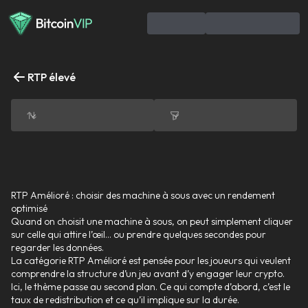
Connexion
Créez votre compte
RTP élevé
RTP Amélioré : choisir des machine à sous avec un rendement
optimisé
Quand on choisit une machine à sous, on peut simplement cliquer
sur celle qui attire l’œil… ou prendre quelques secondes pour
regarder les données.
La catégorie RTP Amélioré est pensée pour les joueurs qui veulent
comprendre la structure d’un jeu avant d’y engager leur crypto.
Ici, le thème passe au second plan. Ce qui compte d’abord, c’est le
taux de redistribution et ce qu’il implique sur la durée.