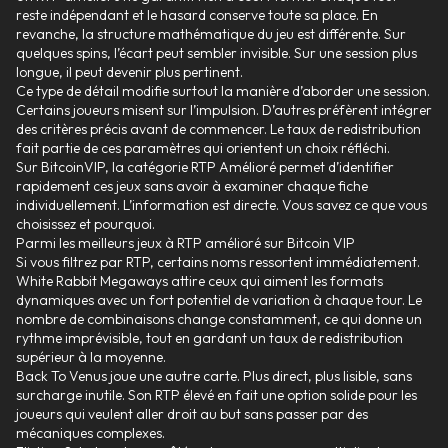
reste indépendant et le hasard conserve toute sa place. En
revanche, la structure mathématique du jeu est différente. Sur
quelques spins, l’écart peut sembler invisible. Sur une session plus
longue, il peut devenir plus pertinent.
Ce type de détail modifie surtout la manière d’aborder une session.
Certains joueurs misent sur l’impulsion. D’autres préfèrent intégrer
des critères précis avant de commencer. Le taux de redistribution
fait partie de ces paramètres qui orientent un choix réfléchi.
Sur
BitcoinVIP
, la catégorie RTP Amélioré permet d’identifier
rapidement ces jeux sans avoir à examiner chaque fiche
individuellement. L’information est directe. Vous savez ce que vous
choisissez et pourquoi.
Parmi les meilleurs jeux à RTP amélioré sur Bitcoin VIP
Si vous filtrez par RTP, certains noms ressortent immédiatement.
White Rabbit Megaways
attire ceux qui aiment les formats
dynamiques avec un fort potentiel de variation à chaque tour. Le
nombre de combinaisons change constamment, ce qui donne un
rythme imprévisible, tout en gardant un taux de redistribution
supérieur à la moyenne.
Back To Venus
joue une autre carte. Plus direct, plus lisible, sans
surcharge inutile. Son RTP élevé en fait une option solide pour les
joueurs qui veulent aller droit au but sans passer par des
mécaniques complexes.