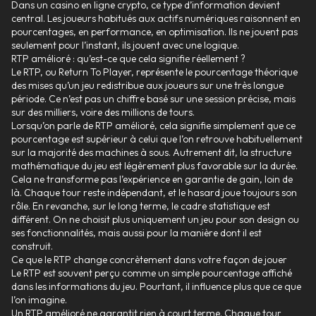
Dans un
casino en ligne crypto
, ce type d’information devient
central. Les joueurs habitués aux actifs numériques raisonnent en
pourcentages, en performance, en optimisation. Ils ne jouent pas
seulement pour l’instant, ils jouent avec une logique.
RTP amélioré : qu’est-ce que cela signifie réellement ?
Le RTP, ou Return To Player, représente le pourcentage théorique
des mises qu’un jeu redistribue aux joueurs sur une très longue
période. Ce n’est pas un chiffre basé sur une session précise, mais
sur des milliers, voire des millions de tours.
Lorsqu’on parle de RTP amélioré, cela signifie simplement que ce
pourcentage est supérieur à celui que l’on retrouve habituellement
sur la majorité des machines à sous. Autrement dit, la structure
mathématique du jeu est légèrement plus favorable sur la durée.
Cela ne transforme pas l’expérience en garantie de gain, loin de
là. Chaque tour reste indépendant, et le hasard joue toujours son
rôle. En revanche, sur le long terme, le cadre statistique est
différent. On ne choisit plus uniquement un jeu pour son design ou
ses fonctionnalités, mais aussi pour la manière dont il est
construit.
Ce que le RTP change concrètement dans votre façon de jouer
Le RTP est souvent perçu comme un simple pourcentage affiché
dans les informations du jeu. Pourtant, il influence plus que ce que
l’on imagine.
Un RTP amélioré ne garantit rien à court terme. Chaque tour