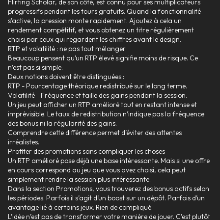
Flirting Scholar
, de son côté, est connu pour ses multiplicateurs
progressifs pendant les tours gratuits. Quand la fonctionnalité
s’active, la pression monte rapidement. Ajoutez à cela un
rendement compétitif, et vous obtenez un titre régulièrement
choisi par ceux qui regardent les chiffres avant le design.
RTP et volatilité : ne pas tout mélanger
Beaucoup pensent qu’un RTP élevé signifie moins de risque. Ce
n’est pas si simple.
Deux notions doivent être distinguées :
RTP - Pourcentage théorique redistribué sur le long terme.
Volatilité - Fréquence et taille des gains pendant la session.
Un jeu peut afficher un RTP amélioré tout en restant intense et
imprévisible. Le taux de redistribution n’indique pas la fréquence
des bonus ni la régularité des gains.
Comprendre cette différence permet d’éviter des attentes
irréalistes.
Profiter des promotions sans compliquer les choses
Un RTP amélioré pose déjà une base intéressante. Mais si une offre
en cours correspond au jeu que vous avez choisi, cela peut
simplement rendre la session plus intéressante.
Dans la section
Promotions
, vous trouverez des bonus actifs selon
les périodes. Parfois il s’agit d’un boost sur un dépôt. Parfois d’un
avantage lié à certains jeux. Rien de compliqué.
L’idée n’est pas de transformer votre manière de jouer. C’est plutôt