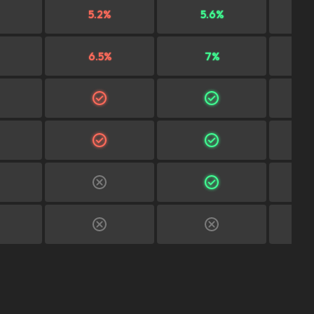
5.2%
5.6%
6.5%
7%