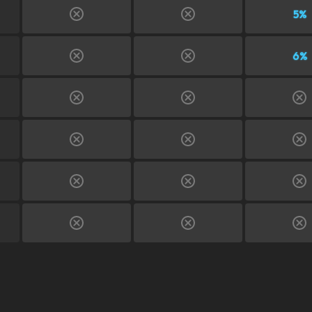
5%
6%