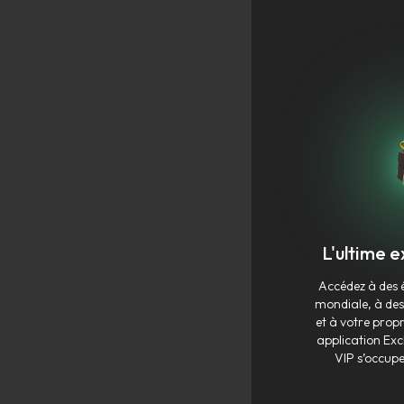
L'ultime 
Accédez à des 
mondiale, à de
et à votre propr
application Exc
VIP s’occupe