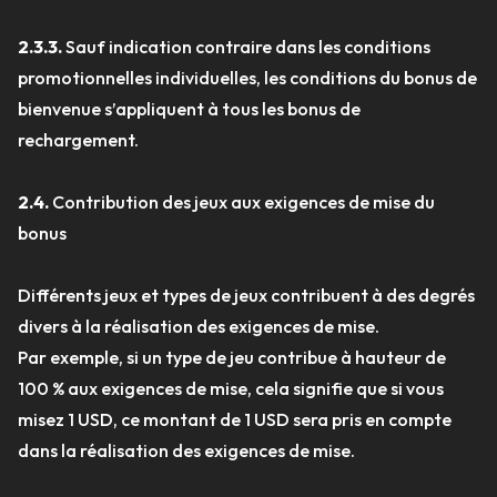
2.3.3.
Sauf indication contraire dans les conditions
promotionnelles individuelles, les conditions du bonus de
bienvenue s’appliquent à tous les bonus de
rechargement.
2.4.
Contribution des jeux aux exigences de mise du
bonus
Différents jeux et types de jeux contribuent à des degrés
divers à la réalisation des exigences de mise.
Par exemple, si un type de jeu contribue à hauteur de
100 % aux exigences de mise, cela signifie que si vous
misez 1 USD, ce montant de 1 USD sera pris en compte
dans la réalisation des exigences de mise.