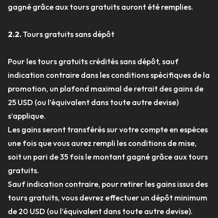
gagné grâce aux tours gratuits auront été remplies.
2.2.
Tours gratuits sans dépôt
Pour les tours gratuits crédités sans dépôt, sauf
indication contraire dans les conditions spécifiques de la
promotion, un plafond maximal de retrait des gains de
25 USD (ou l’équivalent dans toute autre devise)
s’applique.
Les gains seront transférés sur votre compte en espèces
une fois que vous aurez rempli les conditions de mise,
soit un pari de 35 fois le montant gagné grâce aux tours
gratuits.
Sauf indication contraire, pour retirer les gains issus des
tours gratuits, vous devrez effectuer un dépôt minimum
de 20 USD (ou l’équivalent dans toute autre devise).