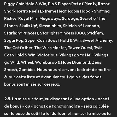
Piggy Coin Hold & Win, Pip & Pippas Pot of Plenty, Razor
Shark, Retro Reels Extreme Heat, Robin Hood - Shifting
Riches, Royal Mint Megaways, Scrooge, Secret of the
Stones, Skulls Up!, Simsalabim, Shields of Lambda,
Starlight Princess, Starlight Princess 1000, Stick'em,
SugarPop, Super Cash Boost Hold & Win, Sweet Alchemy,
The Catfather, The Wish Master, Tower Quest, Twin
Cash Hold & Win, Victorious, Vikings go to Hell, Vikings
go Wild, Wheel, Wombaroo & Hope Diamond, Zeus
Smash, Zombies. Nous nous réservons le droit de mettre
à jour cette liste et d’annuler tout gain si des fonds
bonus sont misés sur ces jeux.
2.5.
La mise sur tout jeu disposant d’une option « achat
de bonus » ou « achat de fonctionnalité » sera calculée
sur la base du coût total du tour, et non sur la mise ou la