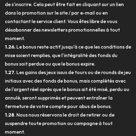
de s'inscrire. Cela peut être fait en cliquant sur un lien
dans la promotion sur le site / par e-mail ou en
contactant le service client. Vous êtes libre de vous
désabonner des newsletters promotionnelles à tout
moment.
1.26.
Le bonus reste actif jusqu'à ce que les conditions de
mise soient remplies, que l'intégralité des fonds du
bonus soit perdue ou que le bonus expire.
1.27
. Les gains des jeux issus de tours ou de rounds de jeu
initiaux avec des fonds de bonus, mais complétés avec
de l'argent réel après que le bonus ait été misé, perdu ou
annulé, seront supprimés et peuvent entraîner la
fermeture de votre compte pour abus de bonus.
1.28
. Nous nous réservons le droit de retirer ou de
suspendre toute promotion ou campagne à tout
moment.