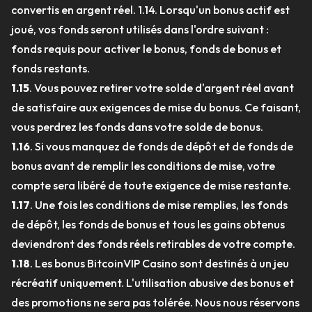
convertis en argent réel. 1.14. Lorsqu'un bonus actif est
joué, vos fonds seront utilisés dans l'ordre suivant :
fonds requis pour activer le bonus, fonds de bonus et
fonds restants.
1.15
. Vous pouvez retirer votre solde d'argent réel avant
de satisfaire aux exigences de mise du bonus. Ce faisant,
vous perdrez les fonds dans votre solde de bonus.
1.16
. Si vous manquez de fonds de dépôt et de fonds de
bonus avant de remplir les conditions de mise, votre
compte sera libéré de toute exigence de mise restante.
1.17
. Une fois les conditions de mise remplies, les fonds
de dépôt, les fonds de bonus et tous les gains obtenus
deviendront des fonds réels retirables de votre compte.
1.18
. Les bonus BitcoinVIP Casino sont destinés à un jeu
récréatif uniquement. L'utilisation abusive des bonus et
des promotions ne sera pas tolérée. Nous nous réservons