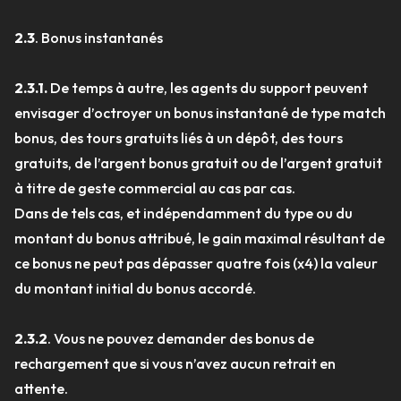
2.3
. Bonus instantanés
2.3.1.
De temps à autre, les agents du support peuvent
envisager d’octroyer un bonus instantané de type match
bonus, des tours gratuits liés à un dépôt, des tours
gratuits, de l’argent bonus gratuit ou de l’argent gratuit
à titre de geste commercial au cas par cas.
Dans de tels cas, et indépendamment du type ou du
montant du bonus attribué, le gain maximal résultant de
ce bonus ne peut pas dépasser quatre fois (x4) la valeur
du montant initial du bonus accordé.
2.3.2
. Vous ne pouvez demander des bonus de
rechargement que si vous n’avez aucun retrait en
attente.