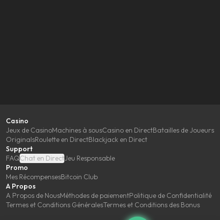
Casino
Jeux de Casino
Machines à sous
Casino en Direct
Batailles de Joueurs
Originals
Roulette en Direct
Blackjack en Direct
Support
FAQ
Chat en Direct
Jeu Responsable
Promo
Mes Récompenses
Bitcoin Club
A Propos
A Propos de Nous
Méthodes de paiement
Politique de Confidentialité
Termes et Conditions Générales
Termes et Conditions des Bonus