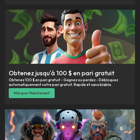
Obtenez jusqu'à 100 $ en pari gratuit
Obtenez 100 $ en pari gratuit - Gagnez ou perdez - Débloquez
automatiquement votre pari gratuit. Rapide et sans blabla.
Marquer Maintenant