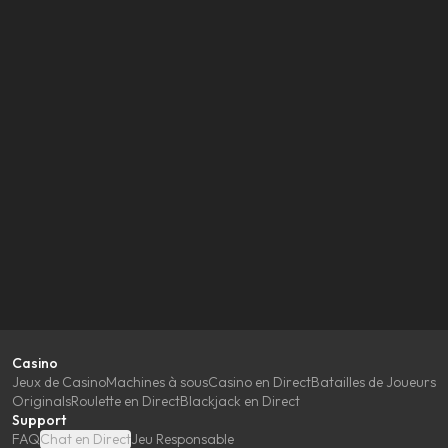
Casino
Jeux de Casino
Machines à sous
Casino en Direct
Batailles de Joueurs
Originals
Roulette en Direct
Blackjack en Direct
Support
FAQ
Chat en Direct
Jeu Responsable