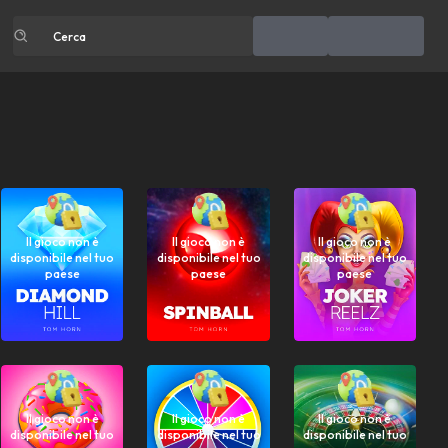
Accedi
Registrati
Il gioco non è
Il gioco non è
Il gioco non è
disponibile nel tuo
disponibile nel tuo
disponibile nel tuo
paese
paese
paese
Il gioco non è
Il gioco non è
Il gioco non è
disponibile nel tuo
disponibile nel tuo
disponibile nel tuo