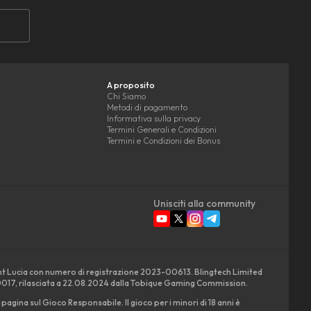
A proposito
Chi Siamo
Metodi di pagamento
Informativa sulla privacy
Termini Generali e Condizioni
Termini e Condizioni dei Bonus
Unisciti alla community
aint Lucia con numero di registrazione 2023-00613. Blingtech Limited
000017, rilasciata a 22.08.2024 dalla Tobique Gaming Commission.
a pagina sul
Gioco Responsabile
. Il gioco per i minori di 18 anni è